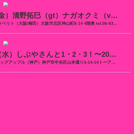
2025/1/24（金）清野拓巳（gt）ナガオクミ（vo）DUO
■2025/1/24（金）クラベリト（大阪/梅田）大阪市北区神山町8-14 4階奥 tel.06-6314-1267 vo.ナガオクミ gt.清野拓巳 op
2024/12/18（水）しぶやさんと1・2・3！〜2024クリスマス
■2024/12/18（水）ビッグアップル（神戸）神戸市中央区山本通り3-14-14トーアハイツB1 tel.078-251-7049 pf.渋谷毅 vo.ナ