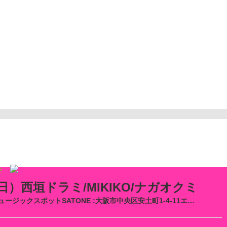
E
16（日）西垣ドラミ/MIKIKO/ナガオクミ
■2025/2/16（日） ミュージックスポットSATONE :大阪市中央区安土町1-4-11エンパイヤビルB1F tel.06-4963-3520 「う